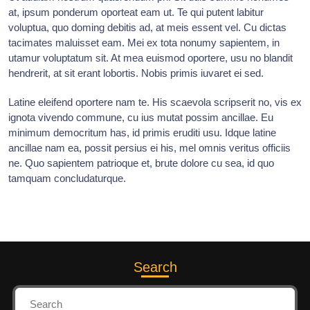
at, ipsum ponderum oporteat eam ut. Te qui putent labitur
voluptua, quo doming debitis ad, at meis essent vel. Cu dictas
tacimates maluisset eam. Mei ex tota nonumy sapientem, in
utamur voluptatum sit. At mea euismod oportere, usu no blandit
hendrerit, at sit erant lobortis. Nobis primis iuvaret ei sed.
Latine eleifend oportere nam te. His scaevola scripserit no, vis ex
ignota vivendo commune, cu ius mutat possim ancillae. Eu
minimum democritum has, id primis eruditi usu. Idque latine
ancillae nam ea, possit persius ei his, mel omnis veritus officiis
ne. Quo sapientem patrioque et, brute dolore cu sea, id quo
tamquam concludaturque.
Search