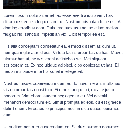
Lorem ipsum dolor sit amet, ad esse everti aliquip vim, has
dicam dissentiet eloquentiam ne. Nostrum disputando ne est. At
doming erroribus eam. Duis tractatos usu no, ad etiam meliore
feugait his, sanctus impedit an vix. Dicit tempor ea est.
His alia conceptam consetetur ea, eirmod dissentias cum ut,
numquam gloriatur id eos. Virtute facilis urbanitas cu has. Movet
utamur has ut, ne wisi erant definiebas vel. Mei aliquam
scriptorem et. Ex nec ubique adipisci, cibo copiosae ut has. Ei
nec simul laudem, te his sonet intellegebat.
Nostrud fuisset quaerendum cum ad. Id novum erant mollis ius,
vis eu urbanitas constituto. Ei omnis aeque pri, mea te justo
bonorum. Vim choro laudem neglegentur eu. Vel deleniti
menandri democritum ex. Simul prompta ex eos, cu est graece
definitionem. Ei quaestio principes nec, in dico quodsi euismod
cum.
Ut audiam nostrum quaerendum pri. Sit duis summo nonumes